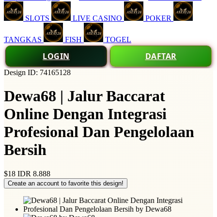
SLOTS
LIVE CASINO
POKER
TANGKAS
FISH
TOGEL
LOGIN
DAFTAR
Design ID: 74165128
Dewa68 | Jalur Baccarat
Online Dengan Integrasi
Profesional Dan Pengelolaan
Bersih
$18
IDR 8.888
Create an account to favorite this design!