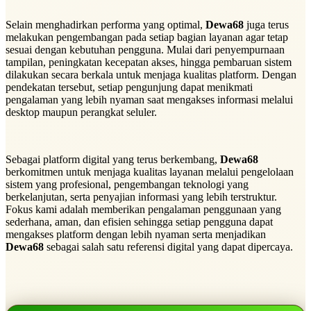
Selain menghadirkan performa yang optimal,
Dewa68
juga terus
melakukan pengembangan pada setiap bagian layanan agar tetap
sesuai dengan kebutuhan pengguna. Mulai dari penyempurnaan
tampilan, peningkatan kecepatan akses, hingga pembaruan sistem
dilakukan secara berkala untuk menjaga kualitas platform. Dengan
pendekatan tersebut, setiap pengunjung dapat menikmati
pengalaman yang lebih nyaman saat mengakses informasi melalui
desktop maupun perangkat seluler.
Sebagai platform digital yang terus berkembang,
Dewa68
berkomitmen untuk menjaga kualitas layanan melalui pengelolaan
sistem yang profesional, pengembangan teknologi yang
berkelanjutan, serta penyajian informasi yang lebih terstruktur.
Fokus kami adalah memberikan pengalaman penggunaan yang
sederhana, aman, dan efisien sehingga setiap pengguna dapat
mengakses platform dengan lebih nyaman serta menjadikan
Dewa68
sebagai salah satu referensi digital yang dapat dipercaya.