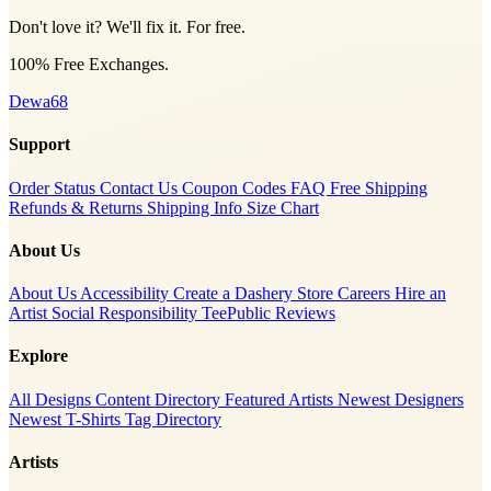
Don't love it? We'll fix it. For free.
100% Free Exchanges.
Dewa68
Support
Order Status
Contact Us
Coupon Codes
FAQ
Free Shipping
Refunds & Returns
Shipping Info
Size Chart
About Us
About Us
Accessibility
Create a Dashery Store
Careers
Hire an
Artist
Social Responsibility
TeePublic Reviews
Explore
All Designs
Content Directory
Featured Artists
Newest Designers
Newest T-Shirts
Tag Directory
Artists