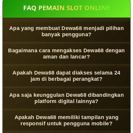
FAQ PEMAIN SLOT ONLINE
Apa yang membuat Dewa68 menjadi pilihan
banyak pengguna?
Dewa68 menawarkan navigasi yang mudah, performa
Bagaimana cara mengakses Dewa68 dengan
yang stabil, serta tampilan yang responsif. Kombinasi
aman dan lancar?
tersebut memberikan pengalaman akses yang lebih
nyaman di berbagai perangkat.
Gunakan selalu alamat resmi Dewa68 dan pastikan
Apakah Dewa68 dapat diakses selama 24
koneksi internet dalam kondisi stabil agar proses akses
jam di berbagai perangkat?
berjalan lebih cepat, aman, dan tanpa kendala.
Ya, Dewa68 dapat diakses kapan saja melalui desktop,
Apa saja keunggulan Dewa68 dibandingkan
laptop, tablet, maupun smartphone dengan tampilan
platform digital lainnya?
yang tetap optimal dan mudah digunakan.
Dewa68 mengutamakan kemudahan navigasi, kecepatan
Apakah Dewa68 memiliki tampilan yang
akses, serta pengembangan layanan secara berkelanjutan
responsif untuk pengguna mobile?
untuk memberikan pengalaman yang lebih baik bagi