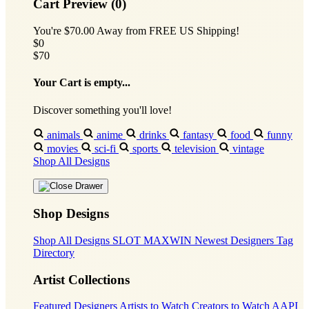
Cart Preview (0)
You're
$70.00
Away from
FREE US Shipping!
$0
$70
Your Cart is empty...
Discover something you'll love!
animals
anime
drinks
fantasy
food
funny
movies
sci-fi
sports
television
vintage
Shop All Designs
Shop Designs
Shop All Designs
SLOT MAXWIN
Newest Designers
Tag
Directory
Artist Collections
Featured Designers
Artists to Watch
Creators to Watch
AAPI