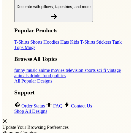
Decorate with pillows, tapestries, and more
Popular Products
T-Shirts
Shorts
Hoodies
Hats
Kids T-Shirts
Stickers
Tank
Tops
Mugs
Browse All Topics
funny
music
anime
movies
television
sports
sci-fi
vintage
animals
drinks
food
politics
All Popular Designs
Support
Order Status
FAQ
Contact Us
Shop All Designs
Update Your Browsing Preferences
Shipping Country: