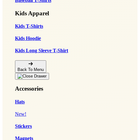
Baseball T-Shirts
Kids Apparel
Kids T-Shirts
Kids Hoodie
Kids Long Sleeve T-Shirt
Back To Menu
Accessories
Hats
New!
Stickers
Magnets