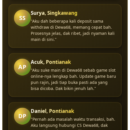
Surya, Singkawang
SS
"Aku dah beberapa kali deposit sama
withdraw di Dewa68, memang cepat bah.
Prosesnya jelas, dak ribet, jadi nyaman kali
main di sini."
Acuk, Pontianak
AP
"Aku suke main di Dewa68 sebab game slot
online-nya lengkap bah. Update game baru
pun rajin, jadi tiap buka pasti ada yang
bisa dicoba. Dak bikin jenuh lah."
Daniel, Pontianak
DP
"Pernah ada masalah waktu transaksi, bah.
Aku langsung hubungi CS Dewa68, dak