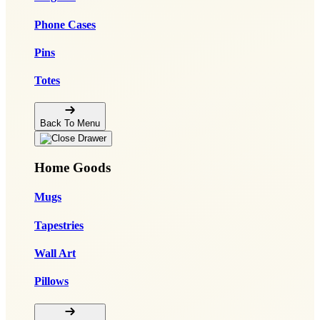
Phone Cases
Pins
Totes
Back To Menu
Home Goods
Mugs
Tapestries
Wall Art
Pillows