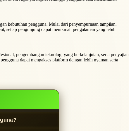
engan kebutuhan pengguna. Mulai dari penyempurnaan tampilan,
but, setiap pengunjung dapat menikmati pengalaman yang lebih
esional, pengembangan teknologi yang berkelanjutan, serta penyajian
p pengguna dapat mengakses platform dengan lebih nyaman serta
gguna?