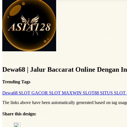
Dewa68 | Jalur Baccarat Online Dengan In
Trending Tags
Dewa68
SLOT GACOR
SLOT MAXWIN
SLOT88
SITUS SLOT
The links above have been automatically generated based on tag usage
Share this design: