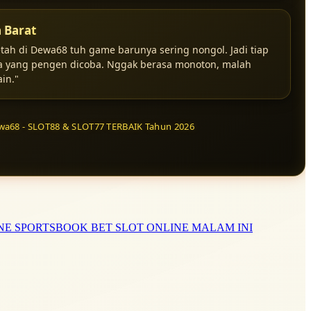
a Barat
etah di Dewa68 tuh game barunya sering nongol. Jadi tiap
ja yang pengen dicoba. Nggak berasa monoton, malah
in."
a68 - SLOT88 & SLOT77 TERBAIK Tahun 2026
INE
SPORTSBOOK BET
SLOT ONLINE MALAM INI