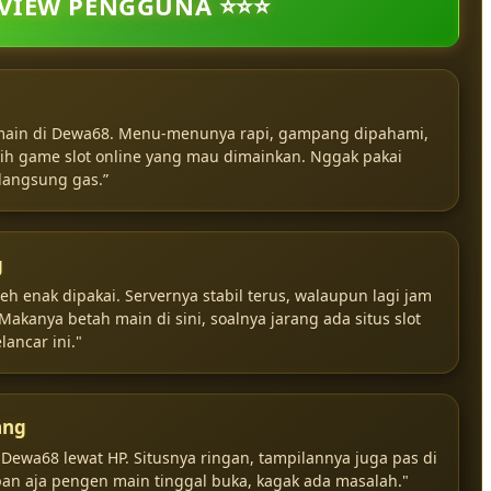
VIEW PENGGUNA ⭐⭐⭐
 main di Dewa68. Menu-menunya rapi, gampang dipahami,
ilih game slot online yang mau dimainkan. Nggak pakai
 langsung gas.”
g
teh enak dipakai. Servernya stabil terus, walaupun lagi jam
akanya betah main di sini, soalnya jarang ada situs slot
lancar ini."
ang
Dewa68 lewat HP. Situsnya ringan, tampilannya juga pas di
kapan aja pengen main tinggal buka, kagak ada masalah."