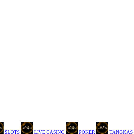
SLOTS
LIVE CASINO
POKER
TANGKAS