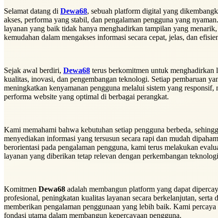
Selamat datang di
Dewa68
, sebuah platform digital yang dikemban
akses, performa yang stabil, dan pengalaman pengguna yang nyama
layanan yang baik tidak hanya menghadirkan tampilan yang menarik,
kemudahan dalam mengakses informasi secara cepat, jelas, dan efisie
Sejak awal berdiri,
Dewa68
terus berkomitmen untuk menghadirkan
kualitas, inovasi, dan pengembangan teknologi. Setiap pembaruan ya
meningkatkan kenyamanan pengguna melalui sistem yang responsif, n
performa website yang optimal di berbagai perangkat.
Kami memahami bahwa kebutuhan setiap pengguna berbeda, sehing
menyediakan informasi yang tersusun secara rapi dan mudah dipaha
berorientasi pada pengalaman pengguna, kami terus melakukan eval
layanan yang diberikan tetap relevan dengan perkembangan teknologi 
Komitmen
Dewa68
adalah membangun platform yang dapat dipercaya
profesional, peningkatan kualitas layanan secara berkelanjutan, ser
memberikan pengalaman penggunaan yang lebih baik. Kami percaya 
fondasi utama dalam membangun kepercayaan pengguna.