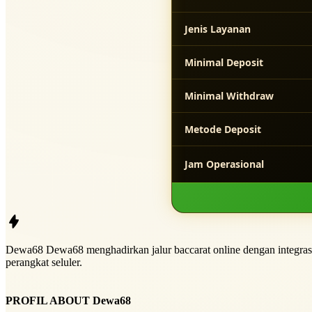
Jenis Layanan
Minimal Deposit
Minimal Withdraw
Metode Deposit
Jam Operasional
Dewa68 Dewa68 menghadirkan jalur baccarat online dengan integrasi p
perangkat seluler.
PROFIL ABOUT Dewa68