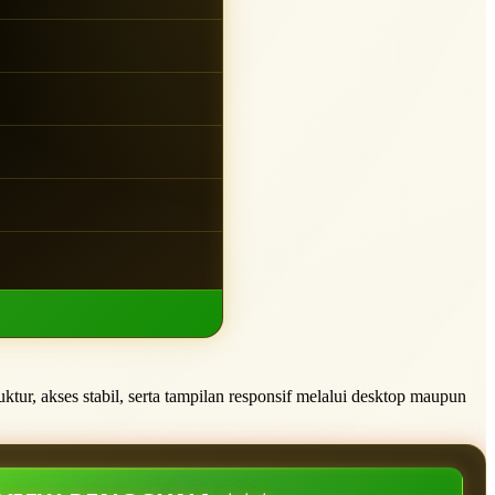
ur, akses stabil, serta tampilan responsif melalui desktop maupun