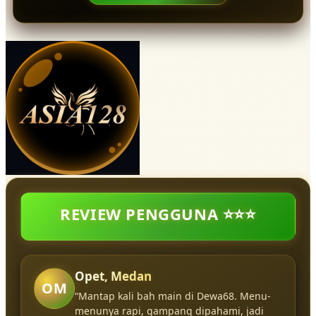
REVIEW PENGGUNA ⭐⭐⭐
Opet, Medan
OM
“Mantap kali bah main di Dewa68. Menu-
menunya rapi, gampang dipahami, jadi