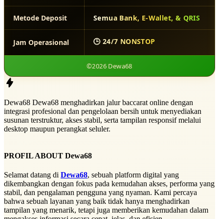
Metode Deposit
Semua Bank, E-Wallet, & QRIS
🕒 24/7 NONSTOP
Jam Operasional
©2026 Dewa68
Dewa68 Dewa68 menghadirkan jalur baccarat online dengan
integrasi profesional dan pengelolaan bersih untuk menyediakan
susunan terstruktur, akses stabil, serta tampilan responsif melalui
desktop maupun perangkat seluler.
PROFIL ABOUT Dewa68
Selamat datang di
Dewa68
, sebuah platform digital yang
dikembangkan dengan fokus pada kemudahan akses, performa yang
stabil, dan pengalaman pengguna yang nyaman. Kami percaya
bahwa sebuah layanan yang baik tidak hanya menghadirkan
tampilan yang menarik, tetapi juga memberikan kemudahan dalam
mengakses informasi secara cepat, jelas, dan efisien.