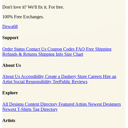
Don't love it? We'll fix it. For free.
100% Free Exchanges.
Dewa68
Support
Order Status
Contact Us
Coupon Codes
FAQ
Free Shipping
Refunds & Returns
Shipping Info
Size Chart
About Us
About Us
Accessibility
Create a Dashery Store
Careers
Hire an
Artist
Social Responsibility
TeePublic Reviews
Explore
All Designs
Content Directory
Featured Artists
Newest Designers
Newest T-Shirts
Tag Directory
Artists