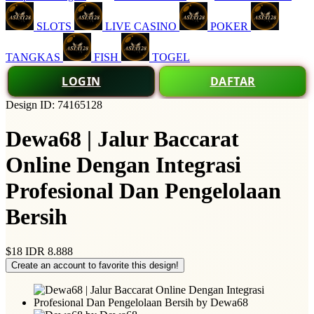
SLOTS
LIVE CASINO
POKER
TANGKAS
FISH
TOGEL
LOGIN
DAFTAR
Design ID: 74165128
Dewa68 | Jalur Baccarat
Online Dengan Integrasi
Profesional Dan Pengelolaan
Bersih
$18
IDR 8.888
Create an account to favorite this design!