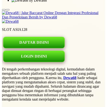
SLOT ASIA128
DAFTAR DISINI
LOGIN DISINI
Di tengah perkembangan teknologi digital, kemudahan dalam
mengakses sebuah platform menjadi salah satu hal yang paling
diperhatikan oleh pengguna. Karena itu,
Dewa68
hadir sebagai
platform yang mengutamakan akses cepat, sistem yang stabil, dan
navigasi yang mudah dipahami. Seluruh halaman dirancang agar
dapat dimuat dengan ringan di berbagai perangkat sehingga
pengguna bisa menemukan informasi yang dibutuhkan tanpa
mengalami kendala saat menjelajahi website.