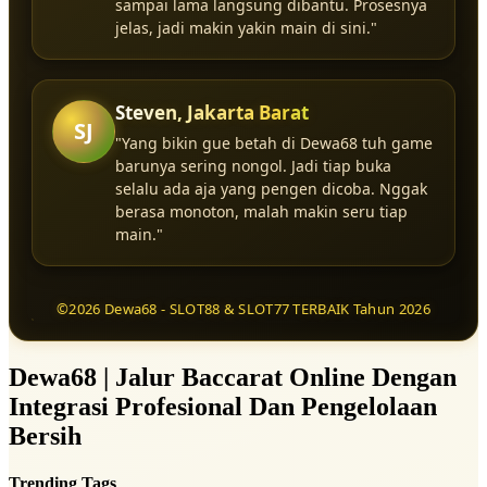
sampai lama langsung dibantu. Prosesnya
jelas, jadi makin yakin main di sini."
Steven, Jakarta Barat
SJ
"Yang bikin gue betah di Dewa68 tuh game
barunya sering nongol. Jadi tiap buka
selalu ada aja yang pengen dicoba. Nggak
berasa monoton, malah makin seru tiap
main."
©2026 Dewa68 - SLOT88 & SLOT77 TERBAIK Tahun 2026
Dewa68 | Jalur Baccarat Online Dengan
Integrasi Profesional Dan Pengelolaan
Bersih
Trending Tags